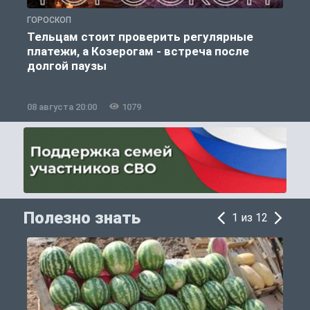
ГОРОСКОП
О
Тельцам стоит проверить регулярные
платежи, а Козерогам - встреча после
долгой паузы
08 августа 20:00
1079
0
Полезно знать
1 из 12