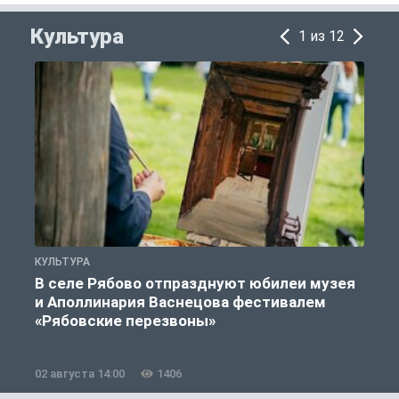
Культура
1 из 12
КУЛЬТУРА
К
В селе Рябово отпразднуют юбилеи музея
и Аполлинария Васнецова фестивалем
«Рябовские перезвоны»
02 августа 14:00
1406
2