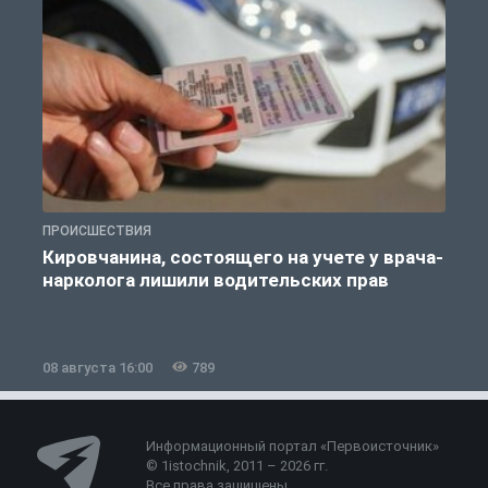
ПРОИСШЕСТВИЯ
П
Кировчанина, состоящего на учете у врача-
нарколога лишили водительских прав
08 августа 16:00
789
0
Информационный портал «Первоисточник»
© 1istochnik, 2011 – 2026 гг.
Все права защищены