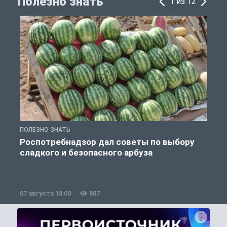
Полезно знать
1 из 12
ПОЛЕЗНО ЗНАТЬ
П
Роспотребнадзор дал советы по выбору
сладкого и безопасного арбуза
07 августа 18:00
887
0