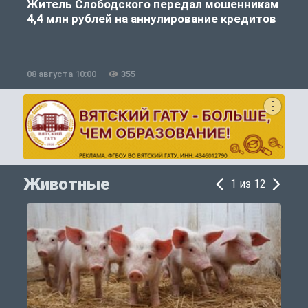
Житель Слободского передал мошенникам
4,4 млн рублей на аннулирование кредитов
08 августа 10:00
355
0
Животные
1 из 12