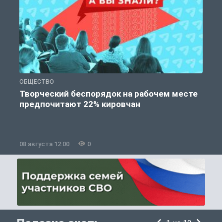
ОБЩЕСТВО
П
Творческий беспорядок на рабочем месте
предпочитают 22% кировчан
08 августа 12:00
0
0