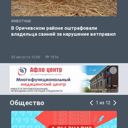
ЖИВОТНЫЕ
Ж
В Оричевском районе оштрафовали
владельца свиней за нарушение ветправил
02 августа 12:00
1516
2
Общество
1 из 12