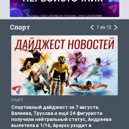
Спорт
1 из 12
СПОРТ
С
Спортивный дайджест за 7 августа.
Валиева, Трусова и ещё 24 фигуриста
получили нейтральный статус, Андреева
вылетела в 1/16, Араухо уходит в