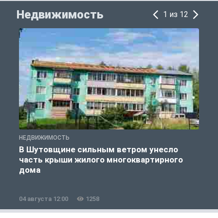
Недвижимость
1 из 12
НЕДВИЖИМОСТЬ
Н
В Шутовщине сильным ветром унесло
часть крыши жилого многоквартирного
дома
04 августа 12:00
1258
0