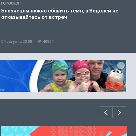
ГОРОСКОП
Р
Близнецам нужно сбавить темп, а Водолеи не
В
отказывайтесь от встреч
н
04 августа 20:00
40964
0