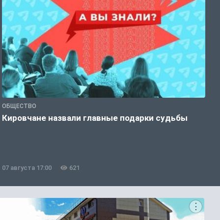
ОБЩЕСТВО
Э
Кировчане назвали главные подарки судьбы
В
о
07 августа 17:00
621
0