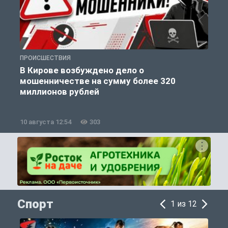
ПРОИСШЕСТВИЯ
П
В Кирове возбуждено дело о
мошенничестве на сумму более 320
миллионов рублей
10 августа 12:54
303
1
Спорт
1 из 12