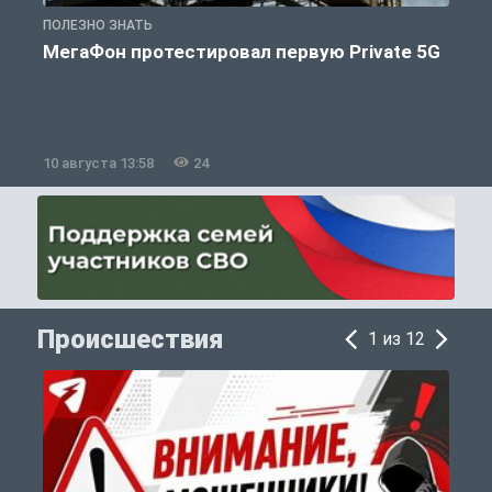
ПОЛЕЗНО ЗНАТЬ
П
МегаФон протестировал первую Private 5G
10 августа 13:58
24
1
Происшествия
1 из 12