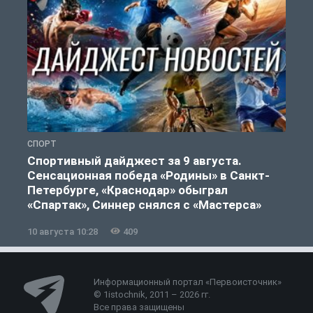
СПОРТ
Ф
Спортивный дайджест за 9 августа.
Сенсационная победа «Родины» в Санкт-
Петербурге, «Краснодар» обыграл
«Спартак», Синнер снялся с «Мастерса»
10 августа 10:28
409
0
Информационный портал «Первоисточник»
© 1istochnik, 2011 – 2026 гг.
Все права защищены