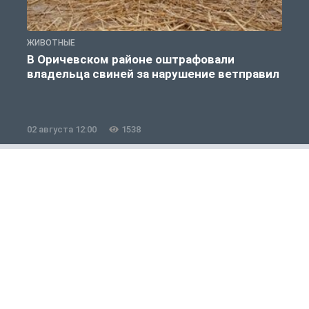
ЖИВОТНЫЕ
Ж
В Оричевском районе оштрафовали
владельца свиней за нарушение ветправил
02 августа 12:00
1538
2
Общество
1 из 12