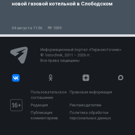
новой газовой котельной в Слободском
04 августа 11:06
1059
0
Информационный портал «Первоисточник»
© 1istochnik, 2011 – 2026 гг.
Все права защищены
Пользовательское
Правовая информация
соглашение
Редакция
Рекламодателям
Публикация
Политика обработки
комментариев
персональных данных