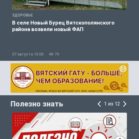
ЗДОРОВЬЕ
О
В селе Новый Бурец Вятскополянского
района возвели новый ФАП
07 августа 13:00
79
0
Полезно знать
1 из 12