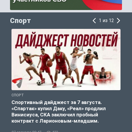
Спорт
1 из 12
СПОРТ
С
Спортивный дайджест за 7 августа.
«Спартак» купил Даку, «Реал» продлил
Винисиуса, СКА заключил пробный
контракт с Ларионовым-младшим.