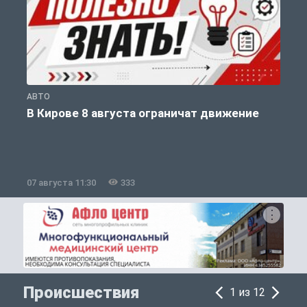
АВТО
П
В Кирове 8 августа ограничат движение
07 августа 11:30
333
0
Происшествия
1 из 12