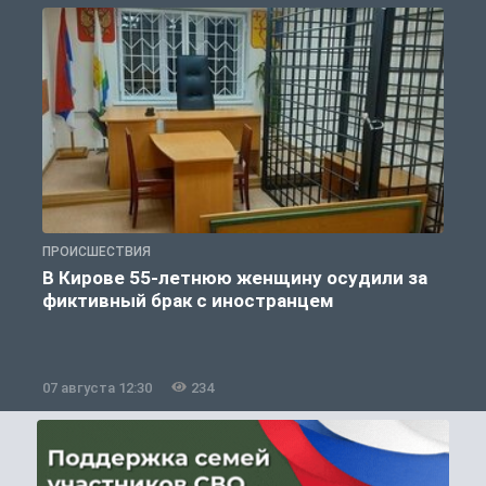
ПРОИСШЕСТВИЯ
П
В Кирове 55-летнюю женщину осудили за
фиктивный брак с иностранцем
07 августа 12:30
234
0