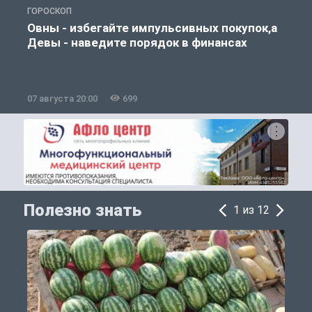
ГОРОСКОП
П
Овны - избегайте импульсивных покупок,а
Девы - наведите порядок в финансах
07 августа 20:00
699
0
Полезно знать
1 из 12