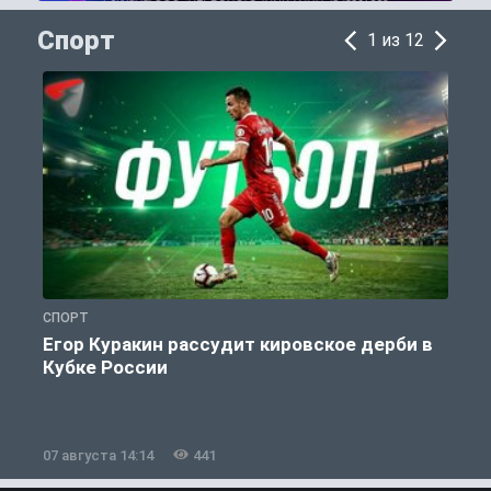
Спорт
1 из 12
СПОРТ
С
Егор Куракин рассудит кировское дерби в
Кубке России
«
07 августа 14:14
441
0