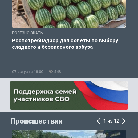
ПОЛЕЗНО ЗНАТЬ
П
Роспотребнадзор дал советы по выбору
сладкого и безопасного арбуза
07 августа 18:00
548
0
Происшествия
1 из 12