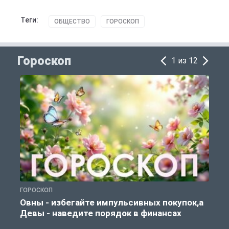
Теги:
ОБЩЕСТВО
ГОРОСКОП
Гороскоп
1 из 12
ГОРОСКОП
Г
Овны - избегайте импульсивных покупок,а
Девы - наведите порядок в финансах