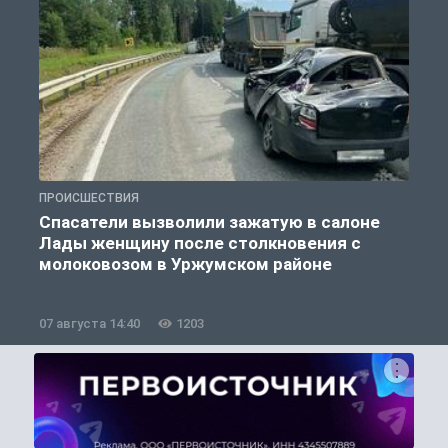
ПРОИСШЕСТВИЯ
П
Спасатели вызволили зажатую в салоне
Лады женщину после столкновения с
молоковозом в Уржумском районе
07 августа 14:40
1203
0