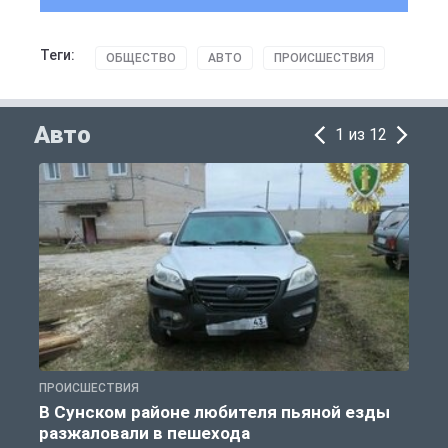
Теги:
ОБЩЕСТВО
АВТО
ПРОИСШЕСТВИЯ
Авто
1 из 12
ПРОИСШЕСТВИЯ
А
В Сунском районе любителя пьяной езды
разжаловали в пешехода