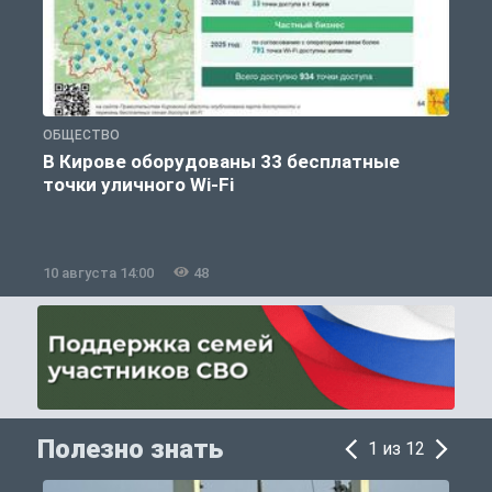
ОБЩЕСТВО
П
В Кирове оборудованы 33 бесплатные
точки уличного Wi-Fi
10 августа 14:00
48
1
Полезно знать
1 из 12