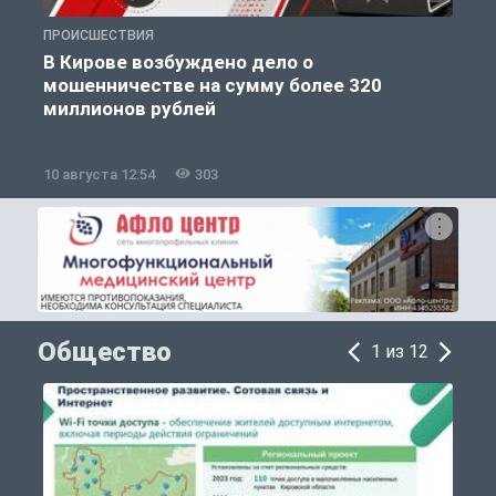
ПРОИСШЕСТВИЯ
П
В Кирове возбуждено дело о
мошенничестве на сумму более 320
миллионов рублей
10 августа 12:54
303
1
Общество
1 из 12