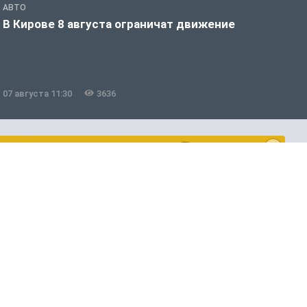
АВТО
П
В Кирове 8 августа ограничат движение
В
о
07 августа 11:30
3636
0