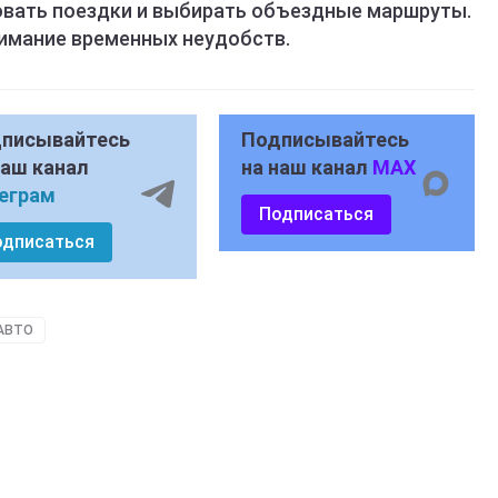
овать поездки и выбирать объездные маршруты.
нимание временных неудобств.
писывайтесь
Подписывайтесь
наш канал
на наш канал
MAX
еграм
Подписаться
одписаться
АВТО