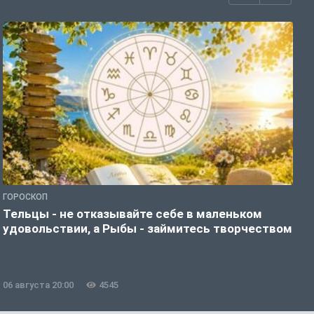
ГОРОСКОП
Г
Тельцы - не отказывайте себе в маленьком
Т
удовольствии, а Рыбы - займитесь творчеством
д
06 августа 20:00
4545
0