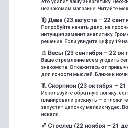
это усилит вашу энергетику. Неож
незнакомом магазине. Читайте меж
♍ Дева (23 августа – 22 сент
Попробуйте начать дело, не просч
интуиция заменит аналитику. Гро
решение. Если увидите цифру 19 на
♎ Весы (23 сентября – 22 ок
Ваше стремление всем угодить се
знакомств. Откажитесь от привычн
для ясности мыслей. Ближе к ночи
♏ Скорпион (23 октября – 21
Используйте обратную логику: есл
планировали рискнуть — отложите
запустят цепочку мелких чудес. В
искали.
♐ Стрелец (22 ноября – 21 д