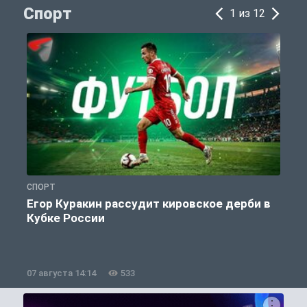
Спорт
1 из 12
СПОРТ
С
Егор Куракин рассудит кировское дерби в
Кубке России
«
07 августа 14:14
533
0