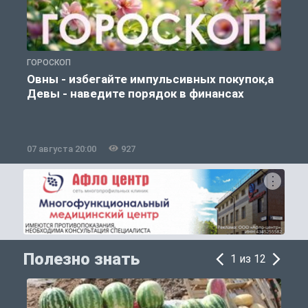
ГОРОСКОП
П
Овны - избегайте импульсивных покупок,а
Девы - наведите порядок в финансах
07 августа 20:00
927
0
Полезно знать
1 из 12