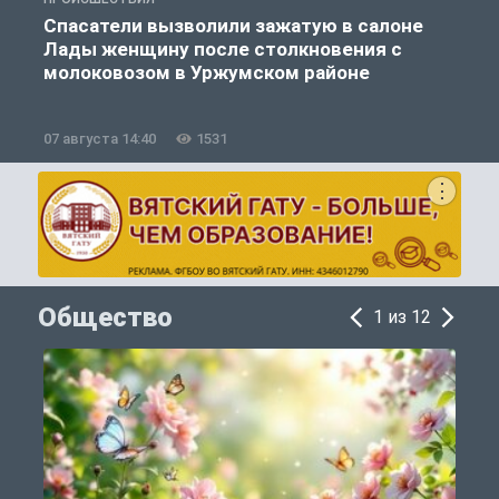
Спасатели вызволили зажатую в салоне
Лады женщину после столкновения с
молоковозом в Уржумском районе
07 августа 14:40
1531
0
Общество
1 из 12