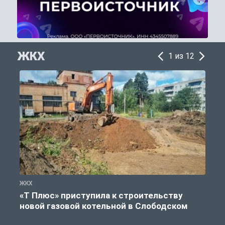
ЖКХ
1 из 12
ЖКХ
Ж
«Т Плюс» приступила к строительству
новой газовой котельной в Слободском