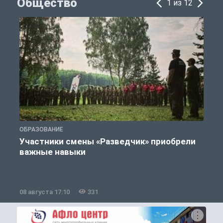
Общество
1 из 12
ОБРАЗОВАНИЕ
П
Участники смены «Разведчик» приобрели
К
важные навыки
08 августа 17:10
331
0