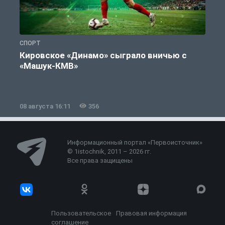
СПОРТ
С
Кировское «Динамо» сыграло вничью с
«Машук-КМВ»
в
08 августа 16:11
356
0
Информационный портал «Первоисточник»
© 1istochnik, 2011 – 2026 гг.
Все права защищены
Пользовательское
Правовая информация
соглашение