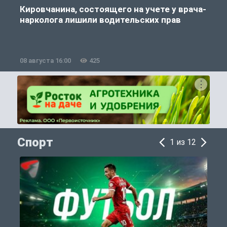
Кировчанина, состоящего на учете у врача-
нарколога лишили водительских прав
08 августа 16:00
425
0
Спорт
1 из 12