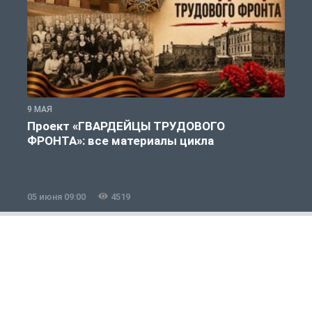
9 МАЯ
9
Проект «ГВАРДЕЙЦЫ ТРУДОВОГО
ФРОНТА»: все материалы цикла
05 июня 09:00
4519
0
Полезно знать
1 из 12