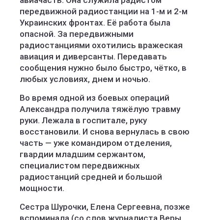
авиачасть. Она служила радистом
передвижной радиостанции на 1-м и 2-м
Украинских фронтах. Её работа была
опасной. За передвижными
радиостанциями охотились вражеская
авиация и диверсанты. Передавать
сообщения нужно было быстро, чётко, в
любых условиях, днем и ночью.
Во время одной из боевых операций
Александра получила тяжёлую травму
руки. Лежала в госпитале, руку
восстановили. И снова вернулась в свою
часть — уже командиром отделения,
гвардии младшим сержантом,
специалистом передвижных
радиостанций средней и большой
мощности.
Сестра Шурочки, Елена Сергеевна, позже
вспоминала (со слов журналиста Веры