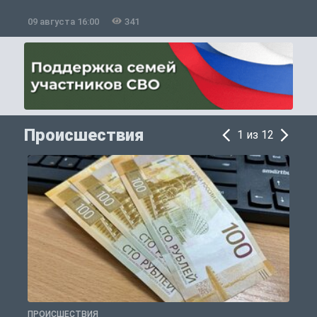
09 августа 16:00
341
0
Происшествия
1 из 12
ПРОИСШЕСТВИЯ
П