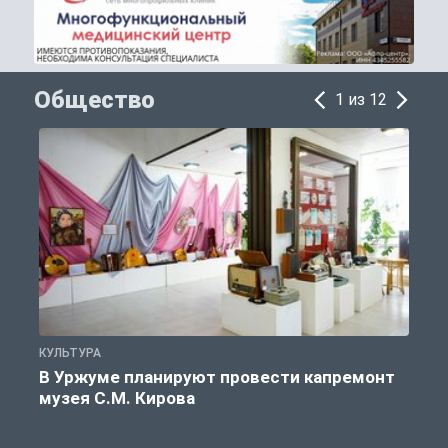
Общество
1 из 12
КУЛЬТУРА
П
В Уржуме планируют провести капремонт
музея С.М. Кирова