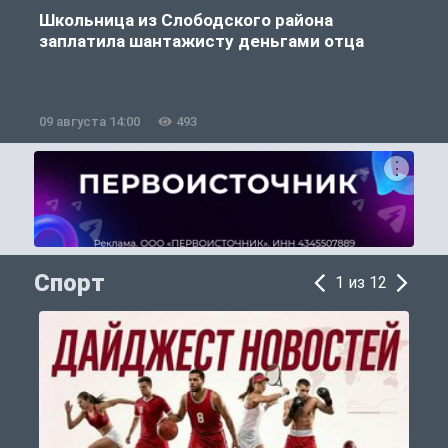
Школьница из Слободского района
К
заплатила шантажисту деньгами отца
09 августа 14:00
493
0
Спорт
1 из 12