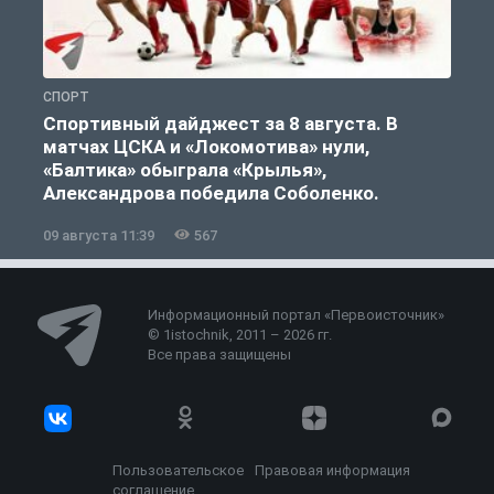
СПОРТ
С
Спортивный дайджест за 8 августа. В
матчах ЦСКА и «Локомотива» нули,
«Балтика» обыграла «Крылья»,
Александрова победила Соболенко.
09 августа 11:39
567
0
Информационный портал «Первоисточник»
© 1istochnik, 2011 – 2026 гг.
Все права защищены
Пользовательское
Правовая информация
соглашение