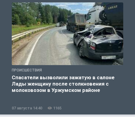
ПРОИСШЕСТВИЯ
П
Спасатели вызволили зажатую в салоне
Лады женщину после столкновения с
молоковозом в Уржумском районе
07 августа 14:40
1165
0