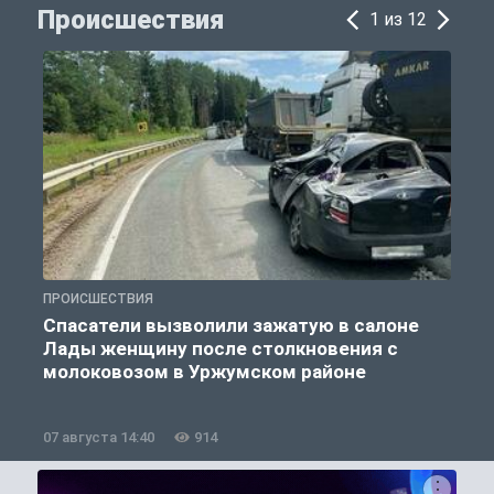
Происшествия
1 из 12
ПРОИСШЕСТВИЯ
П
Спасатели вызволили зажатую в салоне
Лады женщину после столкновения с
молоковозом в Уржумском районе
07 августа 14:40
914
0