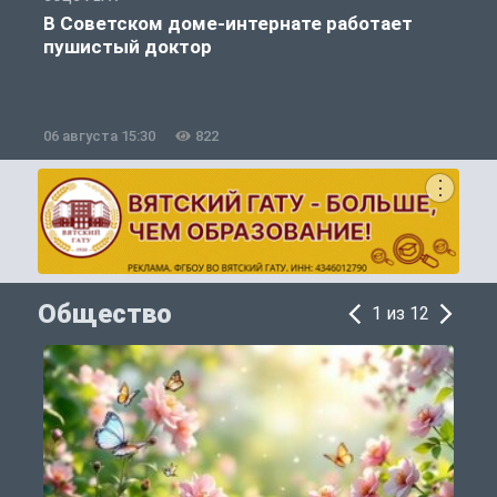
В Советском доме-интернате работает
пушистый доктор
06 августа 15:30
822
0
Общество
1 из 12