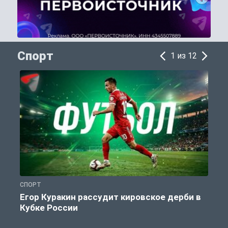
Спорт
1 из 12
СПОРТ
С
Егор Куракин рассудит кировское дерби в
Кубке России
«