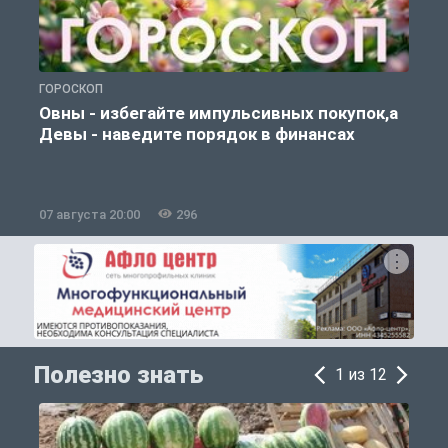
ГОРОСКОП
П
Овны - избегайте импульсивных покупок,а
Девы - наведите порядок в финансах
07 августа 20:00
296
0
Полезно знать
1 из 12