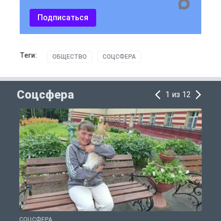
Подписаться
Теги:
ОБЩЕСТВО
СОЦСФЕРА
Соцсфера
1 из 12
СОЦСФЕРА
С