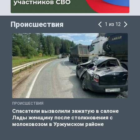
Происшествия
1 из 12
ПРОИСШЕСТВИЯ
П
Спасатели вызволили зажатую в салоне
Лады женщину после столкновения с
молоковозом в Уржумском районе