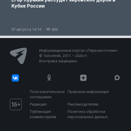
Кубке России
«
07 августа 14:14
420
0
Информационный портал «Первоисточник»
© 1istochnik, 2011 – 2026 гг.
Все права защищены
Пользовательское
Правовая информация
соглашение
Редакция
Рекламодателям
Публикация
Политика обработки
комментариев
персональных данных