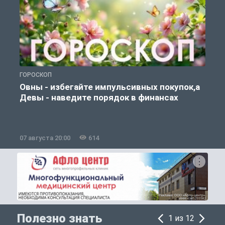
ГОРОСКОП
П
Овны - избегайте импульсивных покупок,а
Девы - наведите порядок в финансах
07 августа 20:00
614
0
Полезно знать
1 из 12