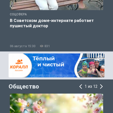
СОЦСФЕРА
С
В Советском доме-интернате работает
пушистый доктор
06 августа 15:30
831
0
Общество
1 из 12