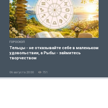
ГОРОСКОП
Г
Тельцы - не отказывайте себе в маленьком
удовольствии, а Рыбы - займитесь
творчеством
06 августа 20:00
751
0