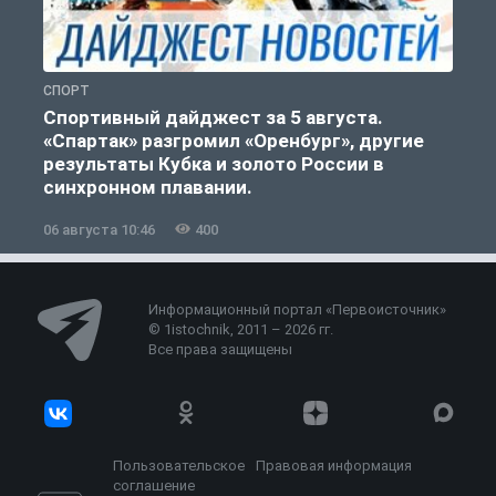
СПОРТ
С
Спортивный дайджест за 5 августа.
«Спартак» разгромил «Оренбург», другие
результаты Кубка и золото России в
синхронном плавании.
06 августа 10:46
400
0
Информационный портал «Первоисточник»
© 1istochnik, 2011 – 2026 гг.
Все права защищены
Пользовательское
Правовая информация
соглашение