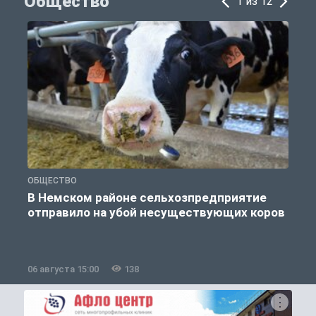
Общество
1 из 12
ОБЩЕСТВО
О
В Немском районе сельхозпредприятие
отправило на убой несуществующих коров
06 августа 15:00
138
0