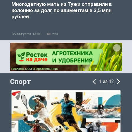
Многодетную мать из Тужи отправили в
колонию за долг по алиментам в 3,5 млн
рублей
06 августа 14:30
223
0
Спорт
1 из 12