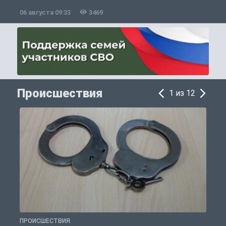
06 августа 09:33
3469
0
Происшествия
1 из 12
ПРОИСШЕСТВИЯ
П