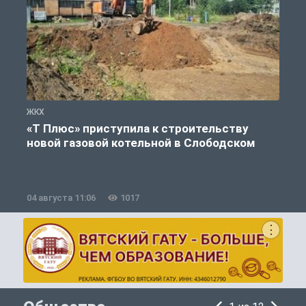
ЖКХ
Ж
«Т Плюс» приступила к строительству
новой газовой котельной в Слободском
04 августа 11:06
1017
0