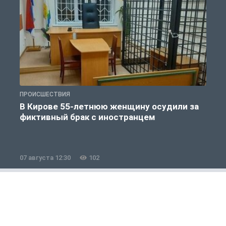
ПРОИСШЕСТВИЯ
П
В Кирове 55-летнюю женщину осудили за
фиктивный брак с иностранцем
07 августа 12:30
102
0