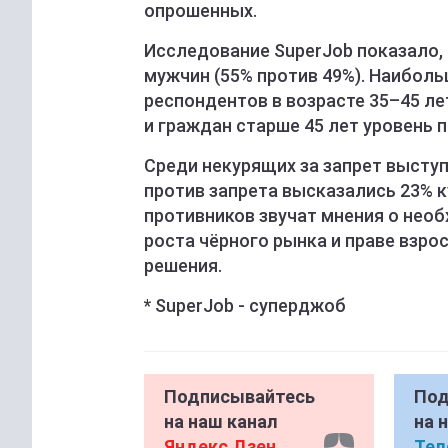
опрошенных.
Исследование SuperJob показало
мужчин (55% против 49%). Наибол
респондентов в возрасте 35–45 лет
и граждан старше 45 лет уровень 
Среди некурящих за запрет выступ
против запрета высказались 23% к
противников звучат мнения о необ
роста чёрного рынка и праве взр
решения.
* SuperJob - суперджоб
Подписывайтесь
Под
на наш канал
на 
Яндекс Дзен
Тел