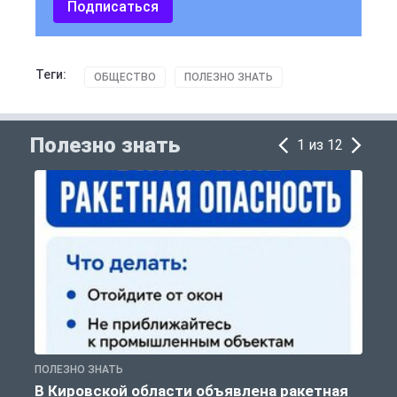
Подписаться
Теги:
ОБЩЕСТВО
ПОЛЕЗНО ЗНАТЬ
Полезно знать
1 из 12
ПОЛЕЗНО ЗНАТЬ
Т
В Кировской области объявлена ракетная