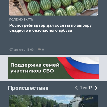
ПОЛЕЗНО ЗНАТЬ
П
Роспотребнадзор дал советы по выбору
сладкого и безопасного арбуза
07 августа 18:00
0
0
Происшествия
1 из 12