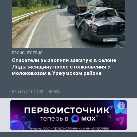
ПРОИСШЕСТВИЯ
П
Спасатели вызволили зажатую в салоне
Лады женщину после столкновения с
молоковозом в Уржумском районе
07 августа 14:40
655
0