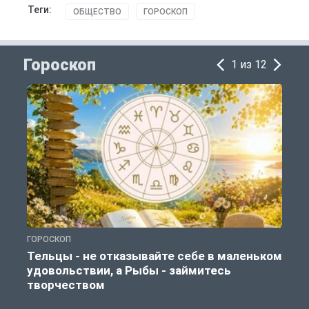
Теги:
ОБЩЕСТВО
ГОРОСКОП
Гороскоп
1 из 12
ГОРОСКОП
Г
Тельцы - не отказывайте себе в маленьком
удовольствии, а Рыбы - займитесь
творчеством