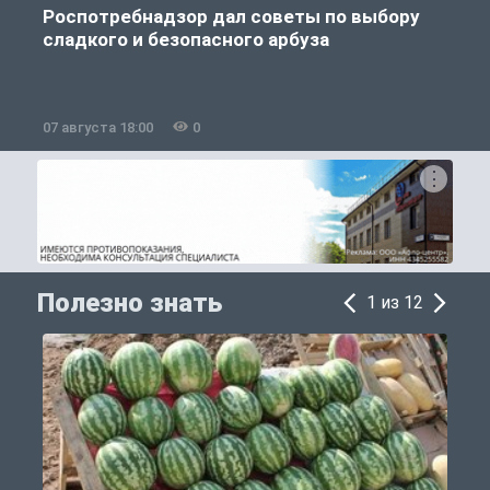
Роспотребнадзор дал советы по выбору
сладкого и безопасного арбуза
07 августа 18:00
0
0
Полезно знать
1 из 12