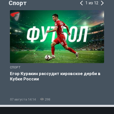
Спорт
1 из 12
СПОРТ
С
Егор Куракин рассудит кировское дерби в
Кубке России
«
07 августа 14:14
298
0