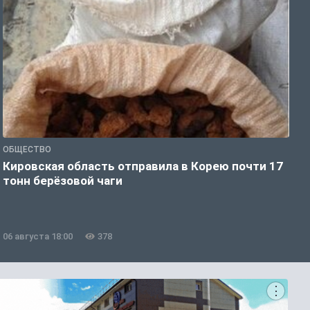
ОБЩЕСТВО
О
Кировская область отправила в Корею почти 17
Д
тонн берёзовой чаги
г
06 августа 18:00
378
0