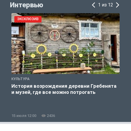
Интервью
1 из 12
ЭКСКЛЮЗИВ
КУЛЬТУРА
П
История возрождения деревни Гребенята
и музей, где все можно потрогать
к
15 июля 12:00
2436
1