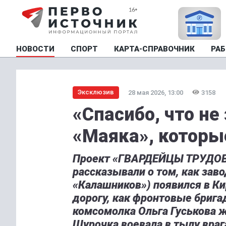
НОВОСТИ
СПОРТ
КАРТА-СПРАВОЧНИК
РАБ
Эксклюзив
28 мая 2026, 13:00
3158
«Спасибо, что не
«Маяка», которы
Проект «ГВАРДЕЙЦЫ ТРУДО
рассказывали о том, как зав
«Калашников») появился в Ки
дорогу, как фронтовые бриг
комсомолка Ольга Гуськова ж
Шурочка воевала в тылу враг