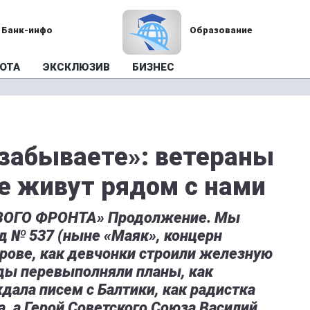
Банк-инфо
Образование
ОТА
ЭКСКЛЮЗИВ
БИЗНЕС
 забываете»: ветераны
е живут рядом с нами
ВОГО ФРОНТА» Продолжение. Мы
од № 537 (ныне «Маяк», концерн
рове, как девчонки строили железную
ады перевыполняли планы, как
дала писем с Балтики, как радистка
а, а Герой Советского Союза Василий