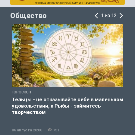
Общество
1 из 12
ГОРОСКОП
О
Тельцы - не отказывайте себе в маленьком
удовольствии, а Рыбы - займитесь
творчеством
06 августа 20:00
751
0