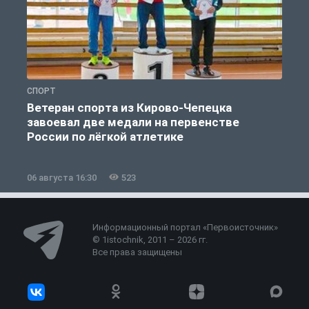
СПОРТ
С
Ветеран спорта из Кирово-Чепецка
завоевал две медали на первенстве
России по лёгкой атлетике
06 августа 16:30
523
0
Информационный портал «Первоисточник»
© 1istochnik, 2011 – 2026 гг.
Все права защищены