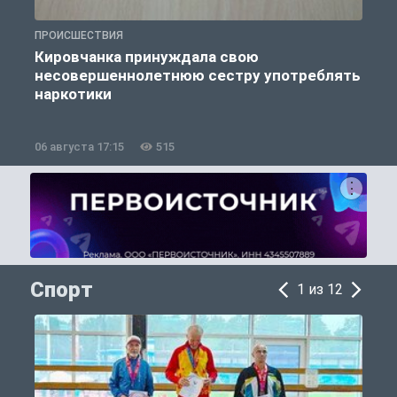
ПРОИСШЕСТВИЯ
П
Кировчанка принуждала свою
несовершеннолетнюю сестру употреблять
к
наркотики
06 августа 17:15
515
0
Спорт
1 из 12