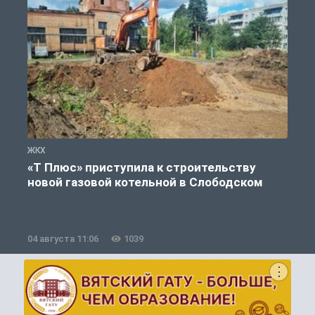
ЖКХ
Ж
«Т Плюс» приступила к строительству
новой газовой котельной в Слободском
04 августа 11:06
1039
0