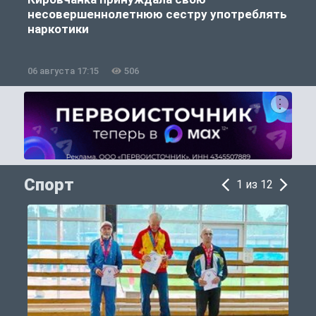
несовершеннолетнюю сестру употреблять
к
наркотики
06 августа 17:15
506
0
Спорт
1 из 12