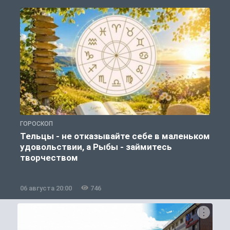
ГОРОСКОП
О
Тельцы - не отказывайте себе в маленьком
удовольствии, а Рыбы - займитесь
творчеством
06 августа 20:00
746
0