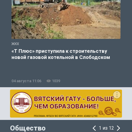
ЖКХ
Ж
«Т Плюс» приступила к строительству
новой газовой котельной в Слободском
04 августа 11:06
1039
0
Общество
1 из 12