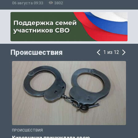
06 августа 09:33
3802
0
Происшествия
1 из 12
ПРОИСШЕСТВИЯ
П
Кировчанка принуждала свою