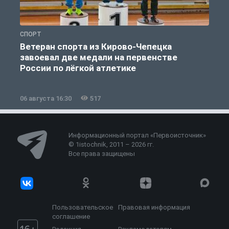
СПОРТ
С
Ветеран спорта из Кирово-Чепецка
завоевал две медали на первенстве
России по лёгкой атлетике
06 августа 16:30
517
0
Информационный портал «Первоисточник»
© 1istochnik, 2011 – 2026 гг.
Все права защищены
Пользовательское
Правовая информация
соглашение