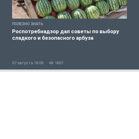
ПОЛЕЗНО ЗНАТЬ
П
Роспотребнадзор дал советы по выбору
сладкого и безопасного арбуза
07 августа 18:00
1807
0
Общество
1 из 12