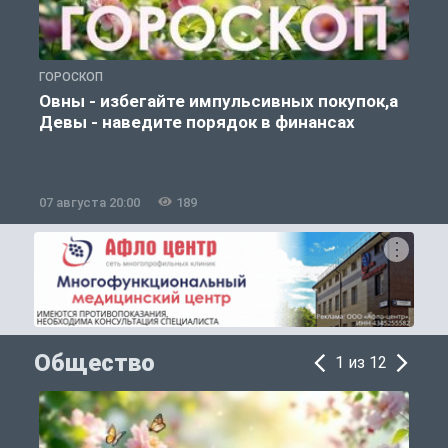
ГОРОСКОП
Г
Овны - избегайте импульсивных покупок,а
Девы - наведите порядок в финансах
07 августа 20:00
189
0
Общество
1 из 12