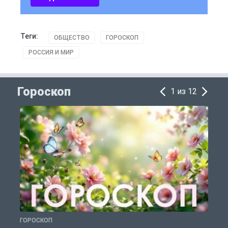
Теги:
ОБЩЕСТВО
ГОРОСКОП
РОССИЯ И МИР
Гороскоп
1 из 12
ГОРОСКОП
Г