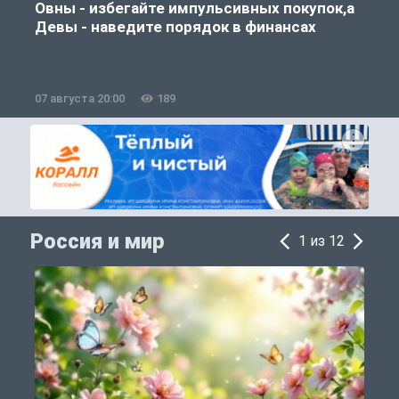
Овны - избегайте импульсивных покупок,а
Девы - наведите порядок в финансах
07 августа 20:00
189
0
Россия и мир
1 из 12