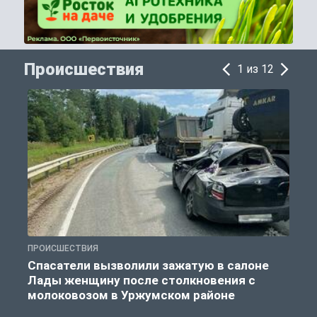
Происшествия
1 из 12
ПРОИСШЕСТВИЯ
П
Спасатели вызволили зажатую в салоне
Лады женщину после столкновения с
молоковозом в Уржумском районе