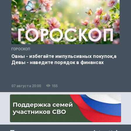
ГОРОСКОП
П
Овны - избегайте импульсивных покупок,а
Девы - наведите порядок в финансах
07 августа 20:00
155
0