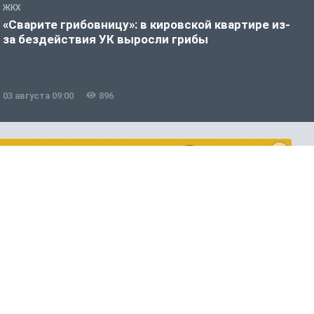
ЖКХ
Ж
«Сварите грибовницу»: в кировской квартире из-
К
за бездействия УК выросли грибы
п
б
03 августа 09:00
896
3