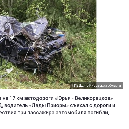
ГИБДД по Кировской области
е на 17 км автодороги «Юрья - Великорецкое»
 водитель «Лады Приоры» съехал с дороги и
ествия три пассажира автомобиля погибли,