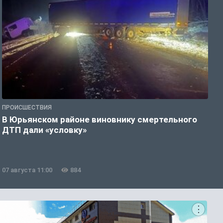
ПРОИСШЕСТВИЯ
П
В Юрьянском районе виновнику смертельного
В
ДТП дали «условку»
е
07 августа 11:00
884
0