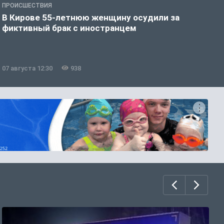
ПРОИСШЕСТВИЯ
П
В Кирове 55-летнюю женщину осудили за
В
фиктивный брак с иностранцем
07 августа 12:30
938
0