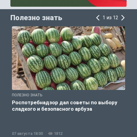
Полезно знать
1 из 12
ПОЛЕЗНО ЗНАТЬ
П
Роспотребнадзор дал советы по выбору
сладкого и безопасного арбуза
07 августа 18:00
1812
0