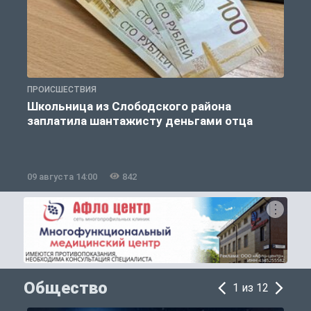
ПРОИСШЕСТВИЯ
П
Школьница из Слободского района
К
заплатила шантажисту деньгами отца
09 августа 14:00
842
0
Общество
1 из 12