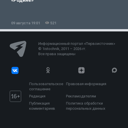
09 августа 19:01
521
0
Информационный портал «Первоисточник»
© 1istochnik, 2011 – 2026 гг.
Все права защищены
Пользовательское
Правовая информация
соглашение
Редакция
Рекламодателям
Публикация
Политика обработки
комментариев
персональных данных