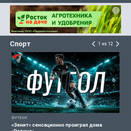
Спорт
1 из 12
ФУТБОЛ
С
«Зенит» сенсационно проиграл дома
«Родине»