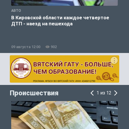
АВТО
П
В Кировской области каждое четвертое
К
ДТП - наезд на пешехода
09 августа 12:00
902
0
Происшествия
1 из 12