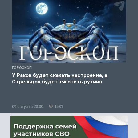
ГОРОСКОП
О
У Раков будет скакать настроение, а
Стрельцов будет тяготить рутина
09 августа 20:00
1581
0