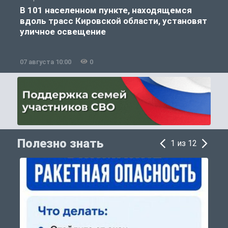
В 101 населенном пункте, находящемся
К
вдоль трасс Кировской области, установят
уличное освещение
07 августа 10:00
0
0
Полезно знать
1 из 12