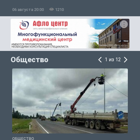
06 августа 20:00
1210
0
Общество
1 из 12
ОБЩЕСТВО
О