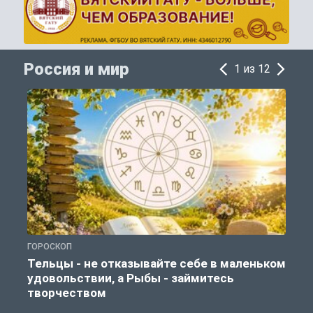
Россия и мир
1 из 12
ГОРОСКОП
Г
Тельцы - не отказывайте себе в маленьком
удовольствии, а Рыбы - займитесь
творчеством