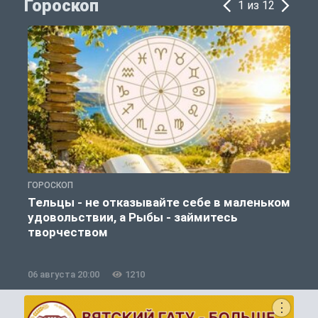
Гороскоп
1 из 12
ГОРОСКОП
Г
Тельцы - не отказывайте себе в маленьком
удовольствии, а Рыбы - займитесь
творчеством
06 августа 20:00
1210
0