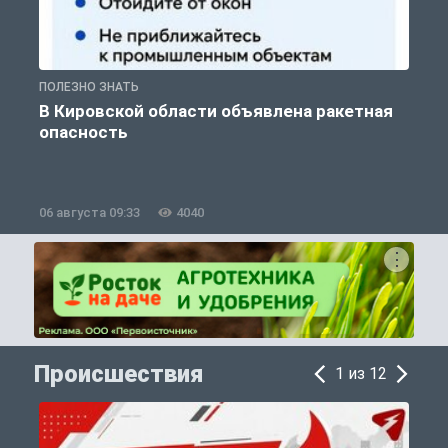
ПОЛЕЗНО ЗНАТЬ
Т
В Кировской области объявлена ракетная
опасность
06 августа 09:33
4040
0
Происшествия
1 из 12