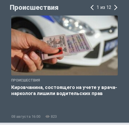
Происшествия
1 из 12
ПРОИСШЕСТВИЯ
П
Кировчанина, состоящего на учете у врача-
нарколога лишили водительских прав
08 августа 16:00
823
0