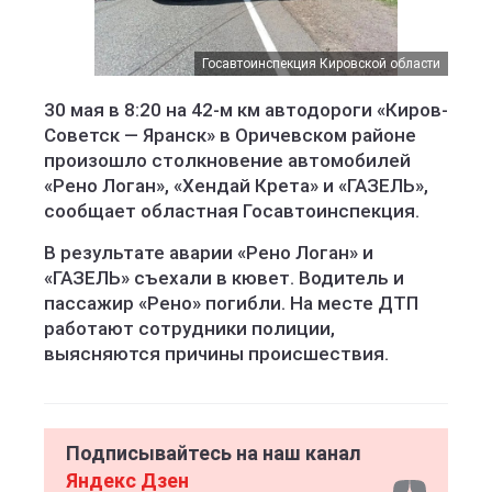
Госавтоинспекция Кировской области
Госавтоинспекция Кировской области
Госавтоинспекция Кировской области
30 мая в 8:20 на 42-м км автодороги «Киров-
Советск — Яранск» в Оричевском районе
произошло столкновение автомобилей
«Рено Логан», «Хендай Крета» и «ГАЗЕЛЬ»,
сообщает областная Госавтоинспекция.
В результате аварии «Рено Логан» и
«ГАЗЕЛЬ» съехали в кювет. Водитель и
пассажир «Рено» погибли. На месте ДТП
работают сотрудники полиции,
выясняются причины происшествия.
Подписывайтесь на наш канал
Яндекс Дзен