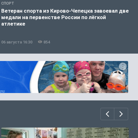
СПОРТ
С
Ветеран спорта из Кирово-Чепецка завоевал две
С
медали на первенстве России по лёгкой
р
атлетике
и
06 августа 16:30
854
0