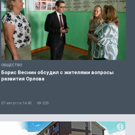
ОБЩЕСТВО
П
Борис Веснин обсудил с жителями вопросы
С
развития Орлова
ж
07 августа 14:45
225
0