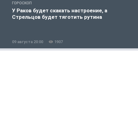
ГОРОСКОП
О
У Раков будет скакать настроение, а
Стрельцов будет тяготить рутина
09 августа 20:00
1907
0
Полезно знать
1 из 12