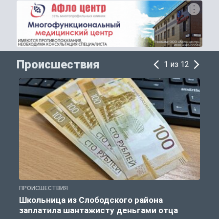
Происшествия
1 из 12
ПРОИСШЕСТВИЯ
П
Школьница из Слободского района
К
заплатила шантажисту деньгами отца