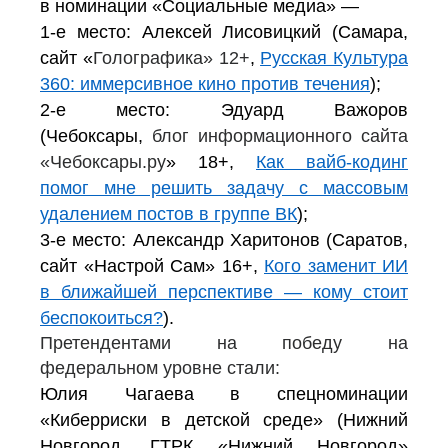
в номинации «Социальные медиа» —
1-е место: Алексей Лисовицкий (Самара,
сайт «
Голографика» 12+
,
Русская Культура
360: иммерсивное кино против течения
);
2-е место: Эдуард Важоров
(Чебоксары,
блог информационного сайта
«Чебоксары.ру
» 18+,
Как вайб-кодинг
помог мне решить задачу с массовым
удалением постов в группе ВК
);
3-е место: Александр Харитонов (Саратов,
сайт «Настрой Сам» 16+,
Кого заменит ИИ
в ближайшей перспективе — кому стоит
беспокоиться?
).
Претендентами на победу на
федеральном уровне стали:
Юлия Чагаева в спецноминации
«Киберриски в детской среде» (Нижний
Новгород, ГТРК «Нижний Новгород»