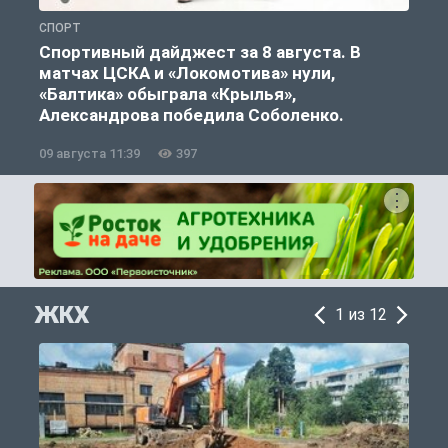
СПОРТ
С
Спортивный дайджест за 8 августа. В
матчах ЦСКА и «Локомотива» нули,
«Балтика» обыграла «Крылья»,
Александрова победила Соболенко.
09 августа 11:39
397
0
ЖКХ
1 из 12