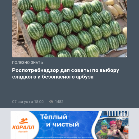
ПОЛЕЗНО ЗНАТЬ
П
Роспотребнадзор дал советы по выбору
сладкого и безопасного арбуза
07 августа 18:00
1482
0