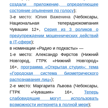
создали приложение, определяющее
состояние опьянения по голосу
);
3
-е
место: Юлия Важенина
(Чебоксары,
Национальная телерадиокомпания
Чувашии 12+,
Серия из 3 роликов о
предупреждении мошеннических действий
в IT-сфере
);
в номинации «Радио и подкасты» —
1-е место: Александр Фирстов (Нижний
Новгород, ГТРК «Нижний Новгород»
16+,
программа «Открытая студия»: тема
«Городская система биометрического
)
распознавания лиц»
;
2-е место: Маргарита Львова (Чебоксары,
ГТРК «Чувашия» 16+,
Теперь
слабовидящие могут использовать
возможности интернета в полной мере
);