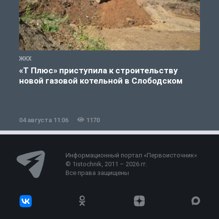
ЖКХ
Ж
«Т Плюс» приступила к строительству
новой газовой котельной в Слободском
04 августа 11:06
1170
0
Информационный портал «Первоисточник»
© 1istochnik, 2011 – 2026 гг.
Все права защищены