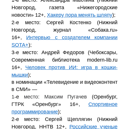
1-е место: Александра Махлина (Нижний
Новгород, газета «Нижегородские
новости» 12+,
Хакеру пора менять шляпу
);
2-е место: Сергей Костенко (Нижний
Новгород, журнал «Cобака.
r
u»
16+,
Интервью с создателем компании
SOTA+
);
3-е место: Андрей Федоров (Чебоксары,
Современная библиотека modern-lib.ru
16+,
Человек против ИИ: игра в кошки-
мышки
);
в номинации «Телевидение и видеоконтент
в СМИ» —
1
-е
место: Максим Пугачев
(Оренбург,
ГТРК «Оренбург» 16+,
Спортивное
программирование
);
2-е место: Сергей Щеплягин (Нижний
Новгород, ННТВ 12+,
Российские ученые