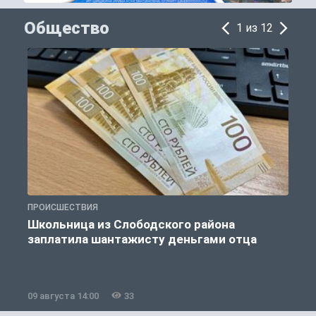
Общество
1 из 12
ПРОИСШЕСТВИЯ
А
Школьница из Слободского района
заплатила шантажисту деньгами отца
09 августа 14:00
33
0