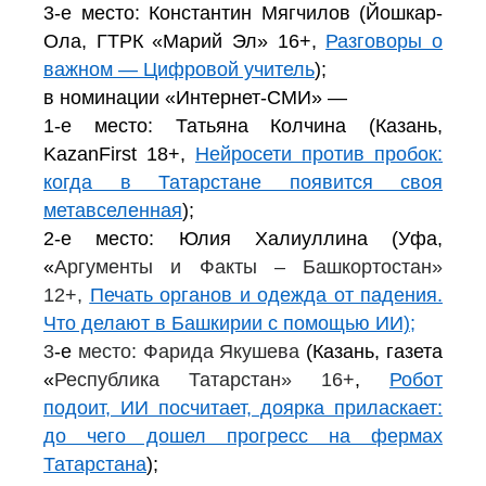
3-е место: Константин Мягчилов (Йошкар-
Ола, ГТРК «Марий Эл» 16+,
Разговоры о
важном — Цифровой учитель
);
в номинации «Интернет-СМИ» —
1-е место: Татьяна Колчина (Казань,
KazanFirst 18+,
Нейросети против пробок:
когда в Татарстане появится своя
метавселенная
);
2-е место: Юлия Халиуллина (Уфа,
«
Аргументы и Факты – Башкортостан»
12+,
Печать органов и одежда от падения.
Что делают в Башкирии с помощью ИИ);
3
-е
место: Фарида Якушева
(Казань, газета
«
Республика Татарстан» 16+
,
Робот
подоит, ИИ посчитает, доярка приласкает:
до чего дошел прогресс на фермах
Татарстана
);