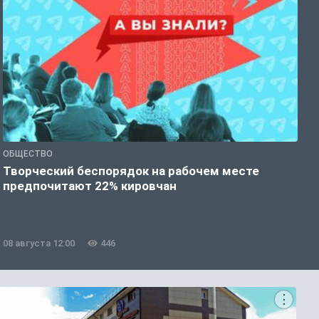
ОБЩЕСТВО
П
Творческий беспорядок на рабочем месте
Ж
предпочитают 22% кировчан
м
08 августа 12:00
446
0