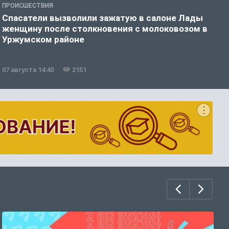
ПРОИСШЕСТВИЯ
П
Спасатели вызволили зажатую в салоне Лады
К
женщину после столкновения с молоковозом в
и
Уржумском районе
07 августа 14:40
2151
0