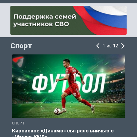
Спорт
1 из 12
СПОРТ
С
Кировское «Динамо» сыграло вничью с