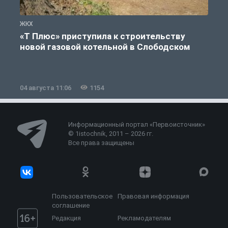
ЖКХ
Ж
«Т Плюс» приступила к строительству
новой газовой котельной в Слободском
04 августа 11:06
1154
0
Информационный портал «Первоисточник»
© 1istochnik, 2011 – 2026 гг.
Все права защищены
Пользовательское
Правовая информация
соглашение
Редакция
Рекламодателям