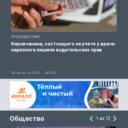
ПРОИСШЕСТВИЯ
П
Кировчанина, состоящего на учете у врача-
нарколога лишили водительских прав
08 августа 16:00
823
0
Общество
1 из 12