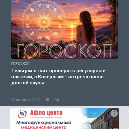
ГОРОСКОП
О
Тельцам стоит проверить регулярные
платежи, а Козерогам - встреча после
долгой паузы
08 августа 20:00
1134
0