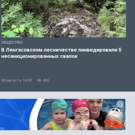
ОБЩЕСТВО
О
В Лянгасовском лесничестве ликвидировали 5
Т
несанкционированных свалок
п
08 августа 14:00
490
0