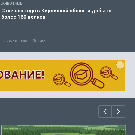
ЖИВОТНЫЕ
Ж
С начала года в Кировской области добыто
В
более 160 волков
у
03 июля 10:00
1465
0