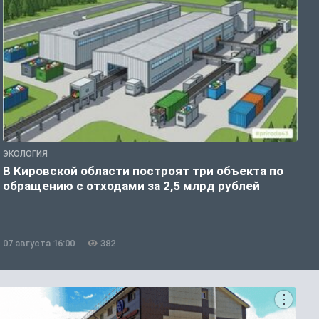
ЭКОЛОГИЯ
А
В Кировской области построят три объекта по
Н
обращению с отходами за 2,5 млрд рублей
07 августа 16:00
382
0