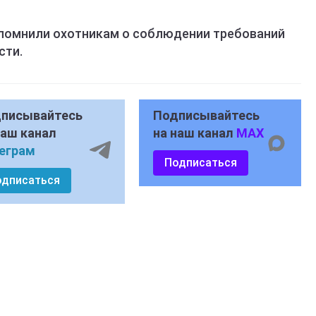
помнили охотникам о соблюдении требований
сти.
писывайтесь
Подписывайтесь
наш канал
на наш канал
MAX
еграм
Подписаться
одписаться