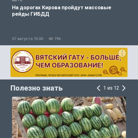
АВТО
А
На дорогах Кирова пройдут массовые
рейды ГИБДД
07 августа 15:00
796
0
Полезно знать
1 из 12