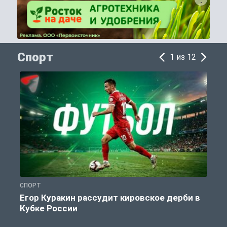
Спорт
1 из 12
СПОРТ
С
Егор Куракин рассудит кировское дерби в
Кубке России
«