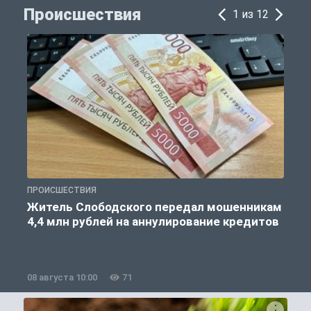
Происшествия
1 из 12
ПРОИСШЕСТВИЯ
П
Житель Слободского передал мошенникам
4,4 млн рублей на аннулирование кредитов
08 августа 10:00
71
0