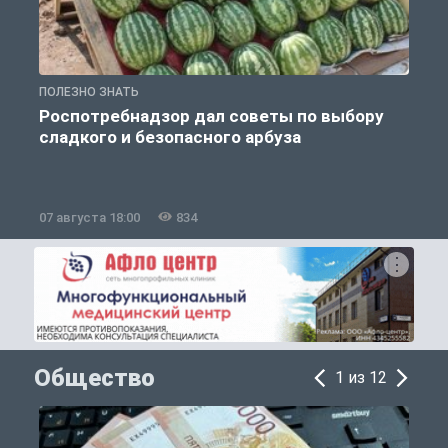
ПОЛЕЗНО ЗНАТЬ
П
Роспотребнадзор дал советы по выбору
сладкого и безопасного арбуза
07 августа 18:00
834
0
Общество
1 из 12