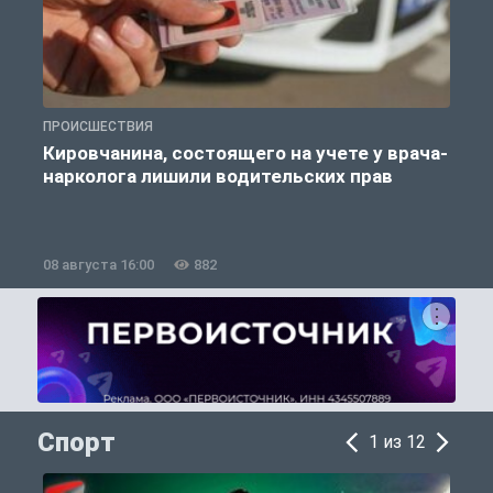
ПРОИСШЕСТВИЯ
П
Кировчанина, состоящего на учете у врача-
нарколога лишили водительских прав
08 августа 16:00
882
0
Спорт
1 из 12