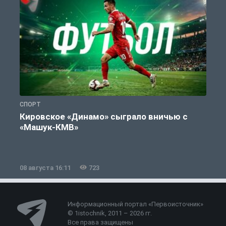
СПОРТ
С
Кировское «Динамо» сыграло вничью с
«Машук-КМВ»
в
08 августа 16:11
723
0
Информационный портал «Первоисточник»
© 1istochnik, 2011 – 2026 гг.
Все права защищены