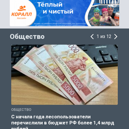
Общество
1 из 12
ОБЩЕСТВО
Г
С начала года лесопользователи
перечислили в бюджет РФ более 1,4 млрд
п
рублей