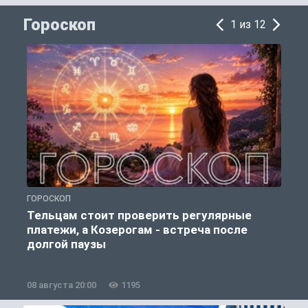
Гороскоп
1 из 12
ГОРОСКОП
Г
Тельцам стоит проверить регулярные
платежи, а Козерогам - встреча после
долгой паузы
08 августа 20:00
1195
0