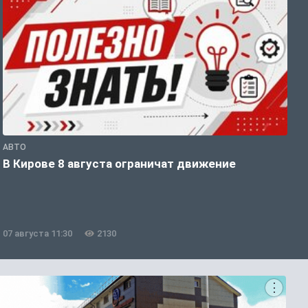
АВТО
П
В Кирове 8 августа ограничат движение
В
о
07 августа 11:30
2130
0