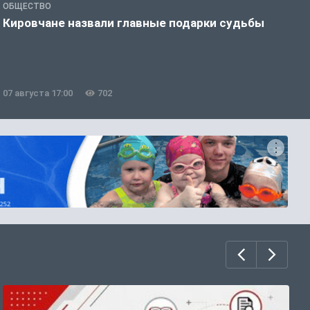
ОБЩЕСТВО
Э
Кировчане назвали главные подарки судьбы
В
о
07 августа 17:00
702
0