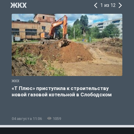
ЖКХ
1 из 12
ЖКХ
Ж
«Т Плюс» приступила к строительству
новой газовой котельной в Слободском
04 августа 11:06
1059
0