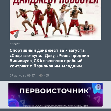
СПОРТ
С
Спортивный дайджест за 7 августа.
«Спартак» купил Даку, «Реал» продлил
Винисиуса, СКА заключил пробный
контракт с Ларионовым-младшим.
07 августа 09:47
405
0