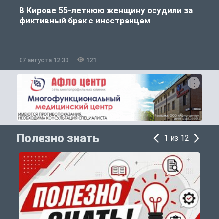
В Кирове 55-летнюю женщину осудили за
фиктивный брак с иностранцем
07 августа 12:30
121
0
Полезно знать
1 из 12