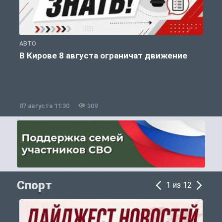
АВТО
П
В Кирове 8 августа ограничат движение
07 августа 11:30
309
0
Спорт
1 из 12