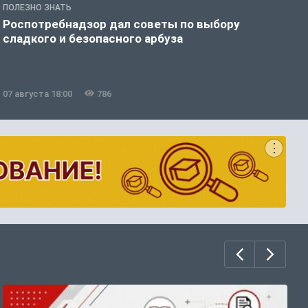
ПОЛЕЗНО ЗНАТЬ
О
Роспотребнадзор дал советы по выбору
К
сладкого и безопасного арбуза
07 августа 18:00
786
0