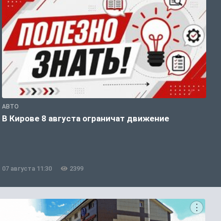
АВТО
П
В Кирове 8 августа ограничат движение
В
о
07 августа 11:30
2399
0