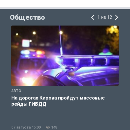
Общество
1 из 12
АВТО
О
На дорогах Кирова пройдут массовые
рейды ГИБДД
07 августа 15:00
148
0