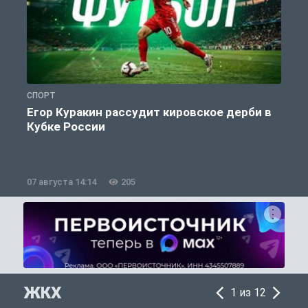
СПОРТ
С
Егор Куракин рассудит кировское дерби в
Кубке России
«
07 августа 14:14
205
0
ЖКХ
1 из 12