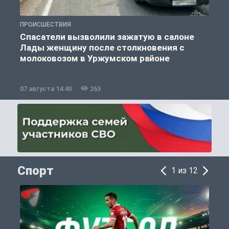
ПРОИСШЕСТВИЯ
П
Спасатели вызволили зажатую в салоне
Лады женщину после столкновения с
молоковозом в Уржумском районе
07 августа 14:40
263
0
Спорт
1 из 12