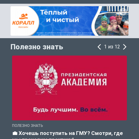
Полезно знать
1 из 12
ПОЛЕЗНО ЗНАТЬ
А
💼 Хочешь поступить на ГМУ? Смотри, где