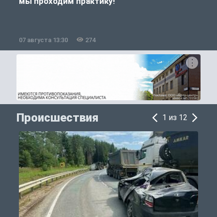
мы проходим практику!
07 августа 13:30
274
0
Происшествия
1 из 12