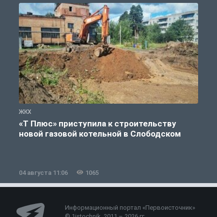
ЖКХ
Ж
«Т Плюс» приступила к строительству
новой газовой котельной в Слободском
04 августа 11:06
1065
0
Информационный портал «Первоисточник»
© 1istochnik, 2011 – 2026 гг.