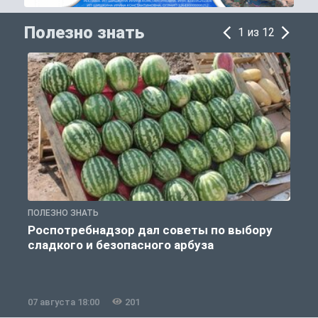
Полезно знать
1 из 12
ПОЛЕЗНО ЗНАТЬ
П
Роспотребнадзор дал советы по выбору
сладкого и безопасного арбуза
07 августа 18:00
201
0