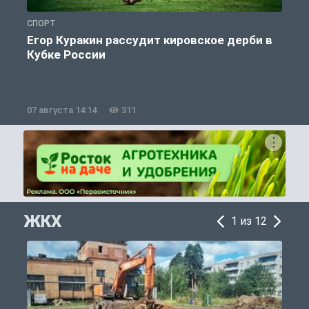
СПОРТ
С
Егор Куракин рассудит кировское дерби в
Кубке России
«
07 августа 14:14
311
0
ЖКХ
1 из 12