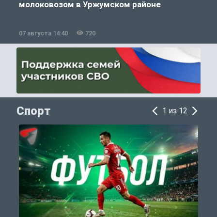
молоковозом в Уржумском районе
07 августа 14:40
720
0
Спорт
1 из 12