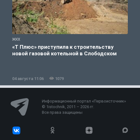
ЖКХ
Ж
«Т Плюс» приступила к строительству
новой газовой котельной в Слободском
04 августа 11:06
1079
0
Информационный портал «Первоисточник»
© 1istochnik, 2011 – 2026 гг.
Все права защищены