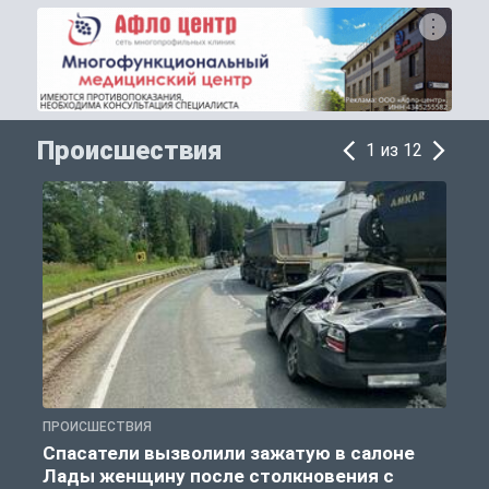
Происшествия
1 из 12
ПРОИСШЕСТВИЯ
П
Спасатели вызволили зажатую в салоне
Лады женщину после столкновения с